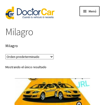
Ir
Ir
Menú
a
al
la
contenido
Regístrate
navegación
Milagro
Milagro
Mostrando el único resultado