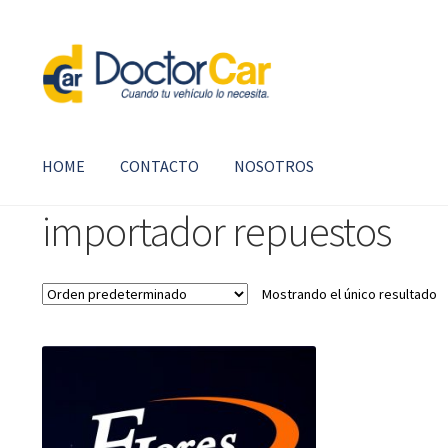
Ir
Ir
a
al
la
contenido
navegación
HOME
CONTACTO
NOSOTROS
importador repuestos
Mostrando el único resultado