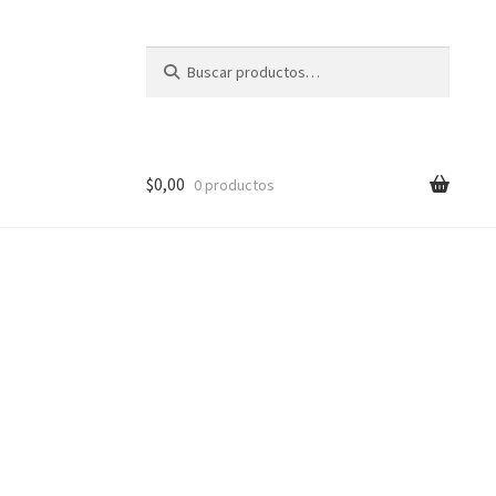
Buscar
Buscar
por:
$
0,00
0 productos