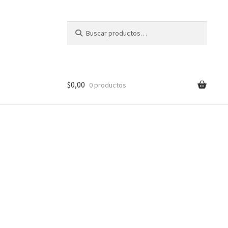
Buscar
Buscar
por:
$
0,00
0 productos