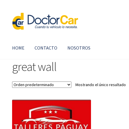
Ir
Ir
a
al
la
contenido
navegación
HOME
CONTACTO
NOSOTROS
great wall
Mostrando el único resultado