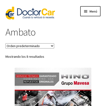
Ir
Ir
Menú
a
al
la
contenido
Regístrate
navegación
Ambato
Mostrando los 8 resultados