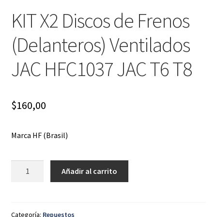
KIT X2 Discos de Frenos
(Delanteros) Ventilados
JAC HFC1037 JAC T6 T8
$
160,00
Marca HF (Brasil)
KIT
Añadir al carrito
X2
Discos
de
Frenos
Categoría:
Repuestos