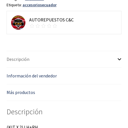
Etiqueta:
accesoriosecuador
(Delanteros)
Ventilados
JAC
AUTOREPUESTOS C&C
HFC1037
JAC
T6
T8
cantidad
Descripción
Información del vendedor
Más productos
Descripción
(KIT X 2) LH+RH